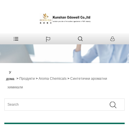
У
>
Продукти
>
Aroma Chemicals
>
Синтетични ароматни
дома
химикали