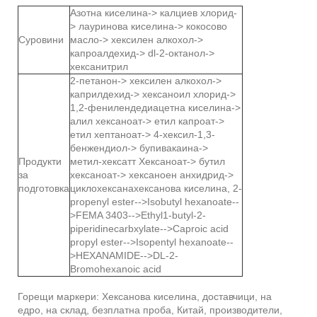
Азотна киселина-> калциев хлорид-
> лауринова киселина-> кокосово
Суровини
масло-> хексилен алкохол->
капроалдехид-> dl-2-октанол->
хексанитрил
2-петанон-> хексилен алкохол->
каприлдехид-> хексаноил хлорид->
1,2-фенилендедиацетна киселина->
алил хексаноат-> етил капроат->
етил хептаноат-> 4-хексил-1,3-
бенжендиол-> бупивакаина->
Продукти
метил-хексатт Хексаноат-> бутил
за
хексаноат-> хексаноен анхидрид->
подготовка
циклохексанахексанова киселина, 2-
propenyl ester-->Isobutyl hexanoate--
>FEMA 3403-->Ethyl1-butyl-2-
piperidinecarbxylate-->Caproic acid
propyl ester-->Isopentyl hexanoate--
>HEXANAMIDE-->DL-2-
Bromohexanoic acid
Горещи маркери: Хексанова киселина, доставчици, на
едро, на склад, безплатна проба, Китай, производители,