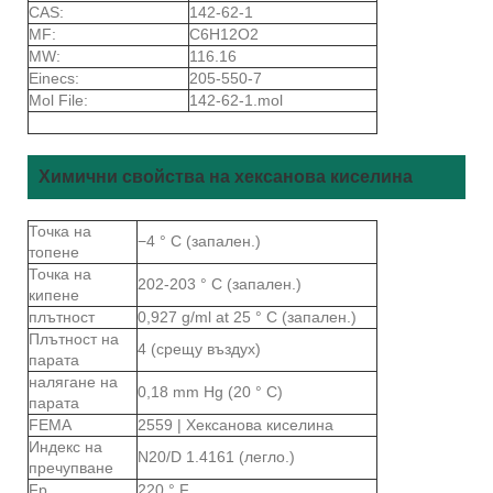
CAS:
142-62-1
MF:
C6H12O2
MW:
116.16
Einecs:
205-550-7
Mol File:
142-62-1.mol
Химични свойства на хексанова киселина
Точка на
−4 ° C (запален.)
топене
Точка на
202-203 ° C (запален.)
кипене
плътност
0,927 g/ml at 25 ° C (запален.)
Плътност на
4 (срещу въздух)
парата
налягане на
0,18 mm Hg (20 ° C)
парата
FEMA
2559 | Хексанова киселина
Индекс на
N20/D 1.4161 (легло.)
пречупване
Fp
220 ° F.