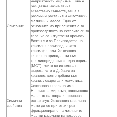
неприятности миризма. Това е
безцветна мазна течна,
естествено съществуваща в
различни растения и животински
мазнини и масла. Едно от
Описание
основните му приложения е за
производството на естерите си за
това, че са изкуствени аромати.
Важен е и за Производство на
хексилни производни като
хексилфеноли. Хексанова
киселина принадлежи към
триглицериди със средна верига
(MCT), които се използват
широко като a Добавка за
хранене, която добави към
храни, лекарства и козметика.
Хексанова киселина има
Неприятна миризма, напомняща
маслото на копра и проявява
Химични
остър вкус. Хексанова киселина
свойства
може да се приготви чрез
фракциониране на летливите
мастни киселини на кокосово