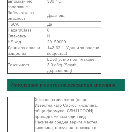
автоматично
380 ° C.
запалване
Забележка за
Дразнещ
опасност
TSCA
Да
HazardClass
8
Опаковка
Iii
HS код
29159000
Данни за опасни
142-62-1 (Данни за опасни
вещества
вещества)
LD50 устно при плъхове:
Токсичност
3.0 g/kg (Smyth,
дърводелец)
Използване и синтез на хексанова киселина
Хексанова киселина (също
Известна като Caproci киселина,
обща формула: C5H11COOH)
принадлежи към един вид
Наситена средна верига мастна
киселина, получена от хексан с