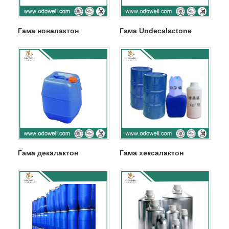
Гама ноналактон
Гама Undecalactone
Гама декалактон
Гама хексалактон