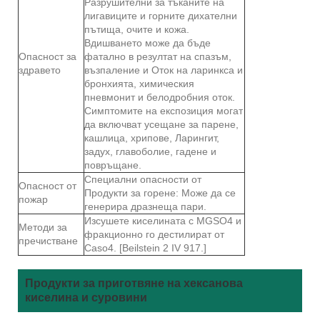
Разрушителни за тъканите на
лигавиците и горните дихателни
пътища, очите и кожа.
Вдишването може да бъде
Опасност за
фатално в резултат на спазъм,
здравето
възпаление и Оток на ларинкса и
бронхията, химическия
пневмонит и белодробния оток.
Симптомите на експозиция могат
да включват усещане за парене,
кашлица, хрипове, Ларингит,
задух, главоболие, гадене и
повръщане.
Специални опасности от
Опасност от
Продукти за горене: Може да се
пожар
генерира дразнеща пари.
Изсушете киселината с MGSO4 и
Методи за
фракционно го дестилират от
пречистване
Caso4. [Beilstein 2 IV 917.]
Продукти за приготвяне на хексанова
киселина и суровини