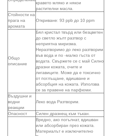
кравето мляко и някои
растителни масла.
Стойности на
прага на
Откриване: 93 ppb до 10 ppm
аромата
Бял кристал твърд или безцветен
до светло жълт разтвор с
неприятна миризма.
Неразтворимо до леко разтворим
във вода и по -малко гъста от
Общо
водата. Свържете се с май Силно
описание
дразни кожата, очите и
лигавиците. Може да е токсично
от поглъщане, вдишване и
абсорбция на кожата. Използва
се за правене на парфюми.
Въздушни и
водни
Леко вода Разтворим.
реакции
Опасност
Силен дразнещ към тъкан.
Вредно, ако погълнат, вдишван
или абсорбиран през кожата.
Материалът е изключително