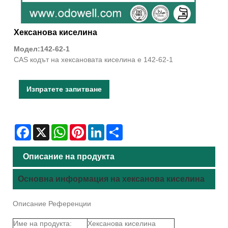
Хексанова киселина
Модел:142-62-1
CAS кодът на хексановата киселина е 142-62-1
Изпратете запитване
Facebook
X
WhatsApp
Pinterest
LinkedIn
Share
Описание на продукта
Основна информация на хексанова киселина
Описание Референции
Име на продукта:
Хексанова киселина