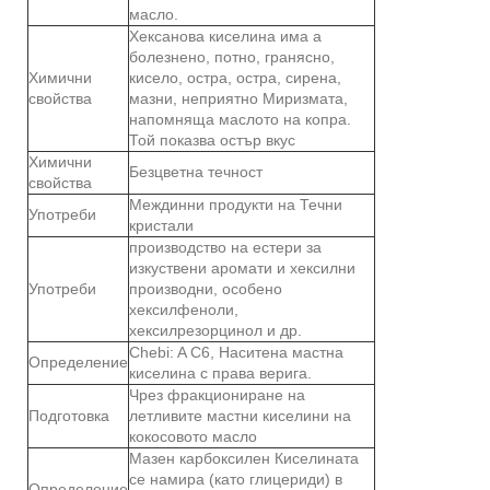
масло.
Хексанова киселина има a
болезнено, потно, гранясно,
Химични
кисело, остра, остра, сирена,
свойства
мазни, неприятно Миризмата,
напомняща маслото на копра.
Той показва остър вкус
Химични
Безцветна течност
свойства
Междинни продукти на Течни
Употреби
кристали
производство на естери за
изкуствени аромати и хексилни
Употреби
производни, особено
хексилфеноли,
хексилрезорцинол и др.
Chebi: A C6, Наситена мастна
Определение
киселина с права верига.
Чрез фракциониране на
Подготовка
летливите мастни киселини на
кокосовото масло
Мазен карбоксилен Киселината
се намира (като глицериди) в
Определение