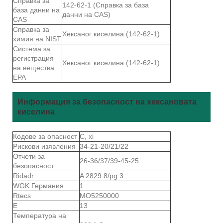
Справка за
142-62-1 (Справка за база
база данни на
данни на CAS)
CAS
Справка за
Хексаног киселина (142-62-1)
химия на NIST
Система за
регистрация
Хексаног киселина (142-62-1)
на вещества
EPA
Информация за безопасност на хексановата
киселина
Кодове за опасност
C, xi
Рискови изявления
34-21-20/21/22
Отчети за
26-36/37/39-45-25
безопасност
Ridadr
A 2829 8/pg 3
WGK Германия
1
Rtecs
MO5250000
Е
13
Температура на