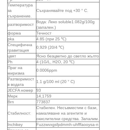
Температура
за
Съхранявайте под +30 ° C.
съхранение.
Вода: Леко soluble1.082g/100g
разтворимост
(запален.)
форма
Течност
pka
4.85 (при 25 ℃)
Специфична
0,929 (20/4 ℃)
гравитация
цвят
Ясно безцветно до светло жълто
Ph
4 (1G/L, H2O, 20 ℃)
Праг на
0.0006ppm
миризма
Разтворимост
1.1 g/100 ml (20 ° C)
в водата
JECFA номер
93
Мерк
14,1759
Brn
773837
Стабилен. Несъвместим с бази,
Стабилност:
намаляване на агентите и
окислителни средства. Запалим.
Inchikey
Fuzzwvxgsfpdmmh-uhfffaooysa-n