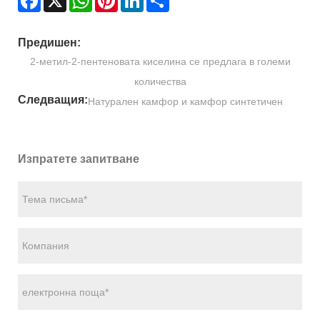
Предишен:
2-метил-2-пентеновата киселина се предлага в големи
количества
Следващия:
Натурален камфор и камфор синтетичен
Изпратете запитване