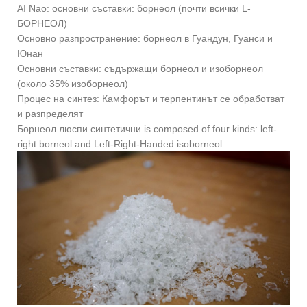
AI Nao: основни съставки: борнеол (почти всички L-
БОРНЕОЛ)
Основно разпространение: борнеол в Гуандун, Гуанси и
Юнан
Основни съставки: съдържащи борнеол и изоборнеол
(около 35% изоборнеол)
Процес на синтез: Камфорът и терпентинът се обработват
и разпределят
Борнеол люспи синтетични is composed of four kinds: left-
right borneol and Left-Right-Handed isoborneol