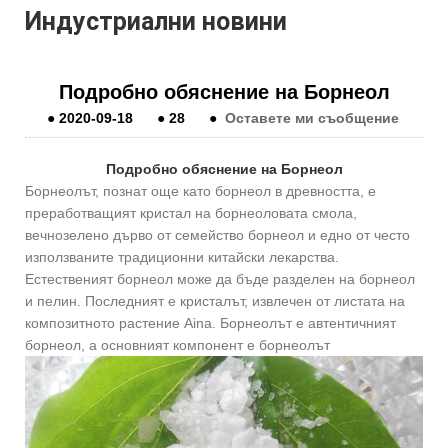
Индустриални новини
Подробно обяснение на Борнеол
●
2020-09-18
●
28
●
Оставете ми съобщение
Подробно обяснение на Борнеол
Борнеолът, познат още като борнеол в древността, е
преработващият кристал на борнеоловата смола,
вечнозелено дърво от семейство борнеол и едно от често
използваните традиционни китайски лекарства.
Естественият борнеол може да бъде разделен на борнеол
и пелин. Последният е кристалът, извлечен от листата на
композитното растение Aina. Борнеолът е автентичният
борнеол, а основният компонент е борнеолът