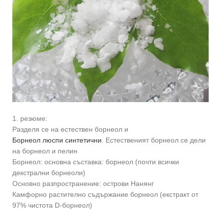
1. резюме:
Разделя се на естествен борнеол и
Борнеол люспи синтетични
. Естественият борнеол се дели
на борнеол и пелин
Борнеол: основна съставка: борнеол (почти всички
декстрални борнеоли)
Основно разпространение: острови Нанянг
Камфорно растително съдържание борнеол (екстракт от
97% чистота D-борнеол)