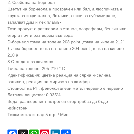
2. Свойства на Борнеол
Цветът на борнеола е прозрачен или бял, а люспичката е
хрупкава и кристална; Летливи, лесни за сублимиране,
запалват дим и лек пламък
Този продукт е разтворим в етанол, хлороформ, бензин или
етер и почти разтворим във вода
D-борнеол точка на топене 208 point „точка на кипене 212“
ƒ лява борнеол точка на топене 204 point „точка на кипене
210 â
3
Стандарт за качество:
.
Точка на топене: 205-210 ° С
Идентификация: цветна реакция на сярна киселина
ванилин, реакция на миризма на камфор
Стойност на PH: фенолфталеин метил червено е червено
Летливи вещества: 0,035%
Вода: разтвореният петролен етер трябва да бъде
избистрен
Тежки метали: над 5 стр. / Мин
Facebook
X
WhatsApp
Pinterest
LinkedIn
Share