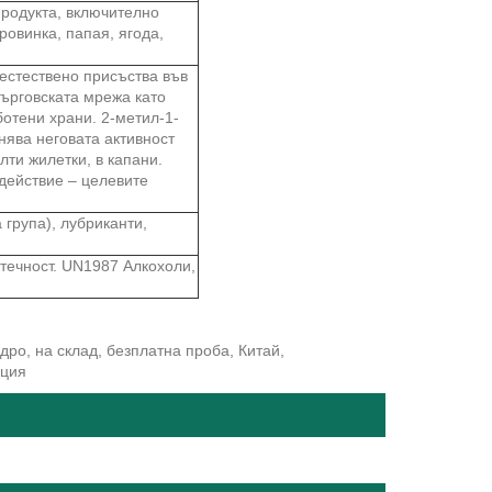
продукта, включително
ровинка, папая, ягода,
 естествено присъства във
търговската мрежа като
ботени храни. 2-метил-1-
нява неговата активност
лти жилетки, в капани.
действие – целевите
 група), лубриканти,
 течност. UN1987 Алкохоли,
ро, на склад, безплатна проба, Китай,
нция