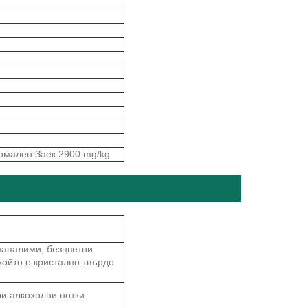
ермален Заек 2900 mg/kg
запалими, безцветни
който е кристално твърдо
ли алкохолни нотки.