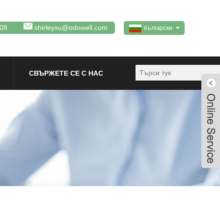
08
shirleyxu@odowell.com
български
СВЪРЖЕТЕ СЕ С НАС