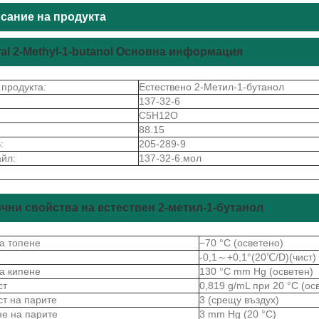
сание на продукта
ral 2-Methyl-1-butanol Основна информация
 продукта:
Естествено 2-Метил-1-бутанол
137-32-6
C5H12O
88.15
:
205-289-9
йл:
137-32-6.мол
чни свойства на естествен 2-метил-1-бутанол
на топене
−70 °C (осветено)
-0,1～+0,1°(20℃/D)(чист)
на кипене
130 °C mm Hg (осветен)
ст
0,819 g/mL при 20 °C (ос
ст на парите
3 (срещу въздух)
не на парите
3 mm Hg (20 °C)