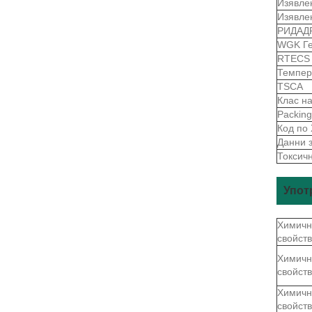
Изявле
Изявле
РИДАД
WGK Г
RTEC
Темпер
TSCA
Клас н
Packin
Код по
Данни 
Токсич
Упот
Химичн
свойст
Химичн
свойст
Химичн
свойст