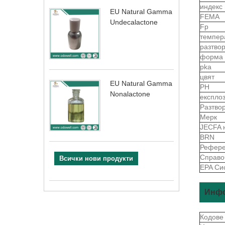
индекс
EU Natural Gamma
FEMA
Undecalactone
Fp
темпер
разтво
форма
pka
цвят
EU Natural Gamma
PH
Nonalactone
експло
Разтво
Мерк
JECFA 
BRN
Рефере
Справо
Всички нови продукти
EPA Си
Инфо
Кодове