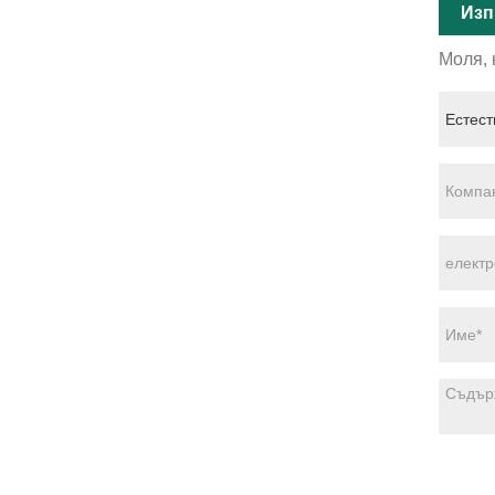
Изп
Моля, 