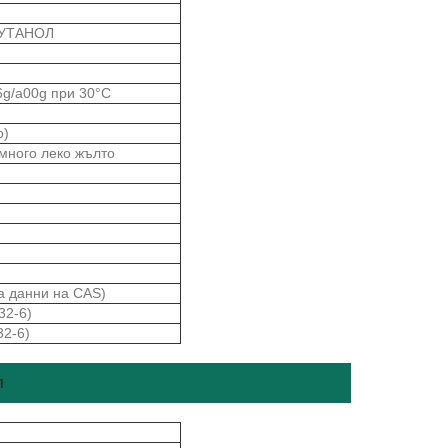
-БУТАНОЛ
6g/a00g при 30°C
о)
много леко жълто
за данни на CAS)
32-6)
32-6)
л