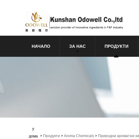
НАЧАЛО
ЗА НАС
ПРОДУКТИ
У
>
Продукти
>
Aroma Chemicals
>
Природни ароматни х
дома