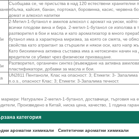
Съобщава се, че присъства в над 120 естествени хранителни 
ване
ябълка, кайсия, банан, портокал, боровинка, касис, червена бо
домат и алкохол напитки
2-Метил-1-бутанол е амилов алкохол с аромат на уиски, който
всички плодови вина и бира. 2-метил-1-бутанол се използва в 
разтворител в бои и масла и като ароматизатор в много прера
би
бутанол има a характерна миризма, за която се смята, че обяс
свойства като атрактант за стършели и някои оси, като напр жъ
Като биохимична активна съставка има a нетоксичен начин на 
вредители се убиват чрез физически прихващане.
Разтворител, органичен синтез (въвеждане на активна амилова
би
пластификатори, добавки за масла и бои.
UN2811 Пентаноли, Клас на опасност: 3; Етикети: 3- Запалима
ка
n.o.s., опасност Клас: 3; Етикети: 3-Запалима течност.
маркери: Натурален 2-метил-1-бутанол, доставчици, търговия на ед
дители, Произведено в Китай, ниска цена, качество, 1 година гара
рзана категория
дни ароматни химикали
Синтетични ароматни химикали