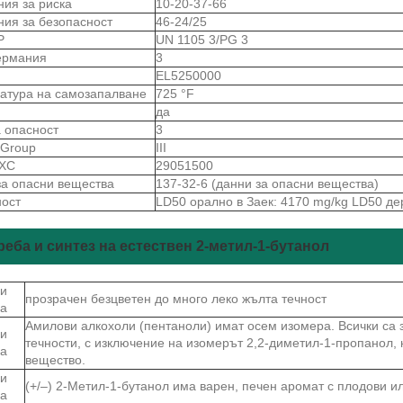
ния за риска
10-20-37-66
ния за безопасност
46-24/25
Р
UN 1105 3/PG 3
ермания
3
S
EL5250000
атура на самозапалване
725 °F
да
а опасност
3
gGroup
III
 ХС
29051500
за опасни вещества
137-32-6 (данни за опасни вещества)
ност
LD50 орално в Заек: 4170 mg/kg LD50 д
реба и синтез на естествен 2-метил-1-бутанол
и
прозрачен безцветен до много леко жълта течност
ва
Амилови алкохоли (пентаноли) имат осем изомера. Всички са 
и
течности, с изключение на изомерът 2,2-диметил-1-пропанол, 
ва
вещество.
и
(+/–) 2-Метил-1-бутанол има варен, печен аромат с плодови и
ва