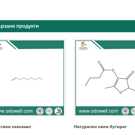
рзани продукти
ствен хексанал
Натурален свеж бутират