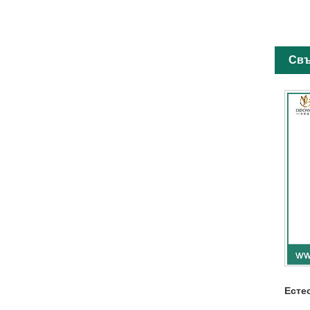
Свъ
Есте