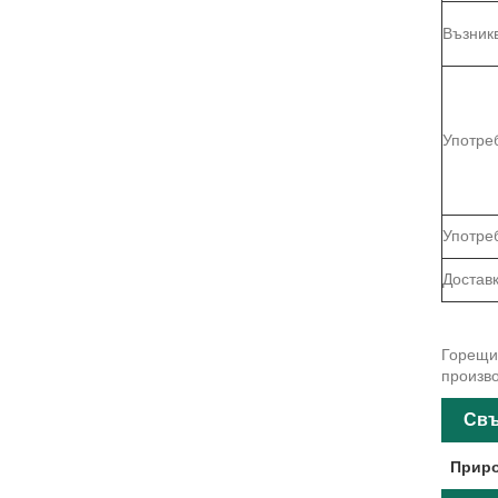
Възник
Употре
Употре
Достав
Горещи 
произво
Свъ
Приро