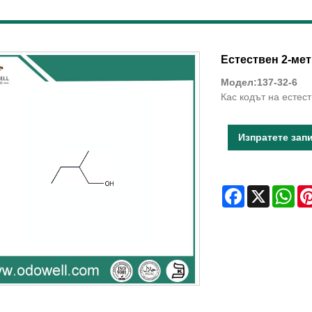
Естествен 2-мет
Модел:137-32-6
Кас кодът на естес
Изпратете зап
Facebook
X
Wha