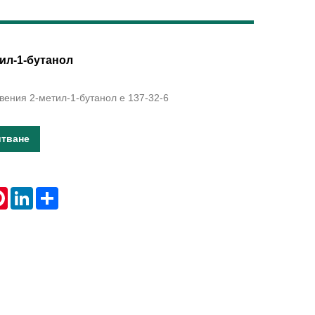
Live
ил-1-бутанол
твения 2-метил-1-бутанол е 137-32-6
итване
tsApp
Pinterest
LinkedIn
Share