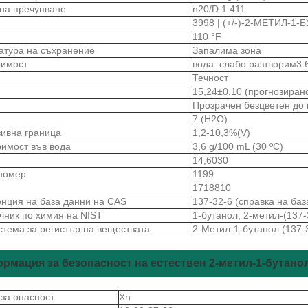
 на пречупване
n20/D 1.411
3998 | (+/-)-2-МЕТИЛ-1
110 °F
атура на съхранение
Запалима зона
римост
вода: слабо разтворим3.
Течност
15,24±0,10 (прогнозиран
Прозрачен безцветен до 
7 (H2O)
зивна граница
1,2-10,3%(V)
римост във вода
3,6 g/100 mL (30 ºC)
14,6030
номер
1199
1718810
нция на база данни на CAS
137-32-6 (справка на ба
чник по химия на NIST
1-бутанол, 2-метил-(137-
стема за регистър на веществата
2-Метил-1-бутанол (137-
рмация за безопасност на естествен 2-метил-1-бутано
 за опасност
Xn