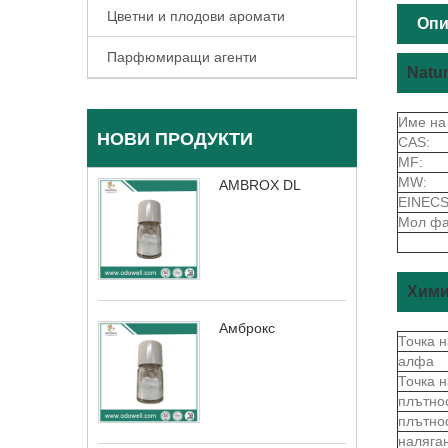
Цветни и плодови аромати
Опи
Парфюмиращи агенти
Natu
Име на
НОВИ ПРОДУКТИ
CAS:
MF:
MW:
AMBROX DL
EINECS
Мол фа
Хими
Амброкс
Точка 
алфа
Точка 
плътно
плътно
наляга