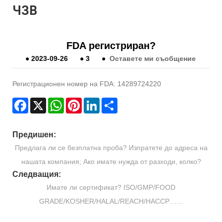
ЧЗВ
FDA регистриран?
●
2023-09-26
●
3
●
Оставете ми съобщение
Регистрационен номер на FDA: 14289724220
Facebook
X
WhatsApp
Pinterest
LinkedIn
Share
Предишен:
Предлага ли се безплатна проба? Изпратете до адреса на
нашата компания; Ако имате нужда от разходи, колко?
Следващия:
Имате ли сертификат? ISO/GMP/FOOD
GRADE/KOSHER/HALAL/REACH/HACCP……