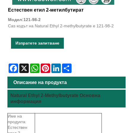
Естествен етил 2-метилбутират
Модел:121-98-2
Cas кодът на Natural Ethyl 2-methylbutyrate е 121-98-2
Изпратете запитване
Facebook
X
WhatsApp
Pinterest
LinkedIn
Share
Описание на продукта
Natural Ethyl 2-Methylbutyrate Основна
информация
Име на
продукта:
Естествен
етил 2-