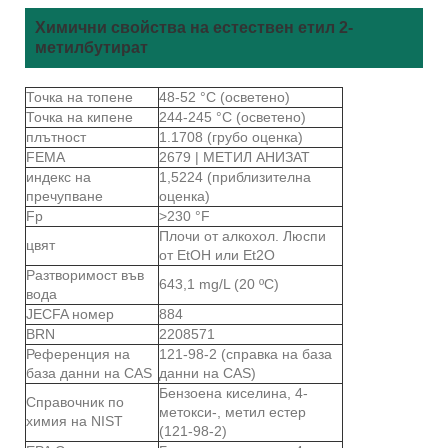
Химични свойства на естествен етил 2-
метилбутират
Точка на топене
48-52 °C (осветено)
Точка на кипене
244-245 °C (осветено)
плътност
1.1708 (грубо оценка)
FEMA
2679 | МЕТИЛ АНИЗАТ
индекс на
1,5224 (приблизителна
пречупване
оценка)
Fp
>230 °F
Плочи от алкохол. Люспи
цвят
от EtOH или Et2O
Разтворимост във
643,1 mg/L (20 ºC)
вода
JECFA номер
884
BRN
2208571
Референция на
121-98-2 (справка на база
база данни на CAS
данни на CAS)
Бензоена киселина, 4-
Справочник по
метокси-, метил естер
химия на NIST
(121-98-2)