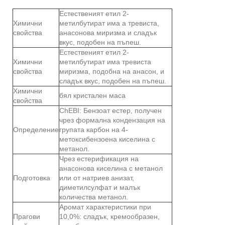
Естественият етил 2-
Химични
метилбутират има a тревиста,
свойства
анасонова миризма и сладък
вкус, подобен на пъпеш.
Естественият етил 2-
Химични
метилбутират има тревиста
свойства
миризма, подобна на анасон, и
сладък вкус, подобен на пъпеш.
Химични
бял кристален маса
свойства
ChEBI: Бензоат естер, получен
чрез формална кондензация на
Определение
групата карбон на 4-
метоксибензоена киселина с
метанол.
Чрез естерификация на
анасонова киселина с метанол
Подготовка
или от натриев анизат,
диметилсулфат и малък
количества метанол.
Аромат характеристики при
Прагови
10,0%: сладък, кремообразен,