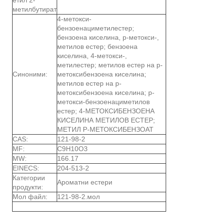
метилбутират
4-метокси-
бензоенациметилестер;
бензоена киселина, р-метокси-,
метилов естер; бензоена
киселина, 4-метокси-,
метилестер; метилов естер на р-
Синоними:
метоксибензоена киселина;
метилов естер на р-
метоксибензоена киселина; р-
метокси-бензоенациметилов
естер; 4-МЕТОКСИБЕНЗОЕНА
КИСЕЛИНА МЕТИЛОВ ЕСТЕР;
МЕТИЛ Р-МЕТОКСИБЕНЗОАТ
CAS:
121-98-2
MF:
C9H10O3
MW:
166.17
EINECS:
204-513-2
Категории
Ароматни естери
продукти:
Мол файл:
121-98-2.мол