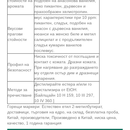
стойности на
подобен на анасонова ванилия,
аромата
леко пикантен, дървесен и
прахообразен хелиотропин.
вкус характеристики при 10 ppm:
пикантен, сладък, подобен на
Вкусови
анасон с дървесна ванилия,
прагови
нюанси на женско биле и метил
стойности
салицилат и с продължителен
сладък кумарин ванилов
послевкус.
Ниска токсичност от поглъщане и
контакт с кожата. Дразни кожата.
Профил на
При нагряване до разграждането
безопасност
му отделя остър дим и дразнещи
изпарения.
Дестилирайте естера и/или го
Методи за
кристализира от EtOH.
пречистване
[Байлщайн 10 H 159, 10 III 297,
10 IV 360.]
Горещи маркери: Естествен етил 2-метилбутират,
доставчици, търговия на едро, на склад, безплатна проба,
Китай, производители, Произведено в Китай, ниска цена,
качество, 1 година гаранция