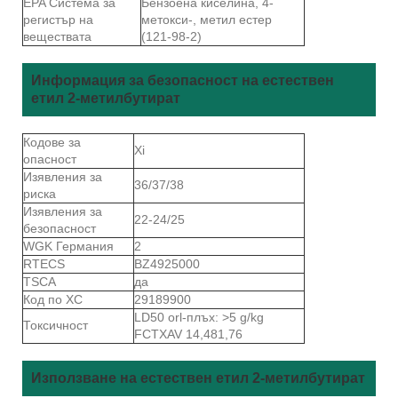
EPA Система за
Бензоена киселина, 4-
регистър на
метокси-, метил естер
веществата
(121-98-2)
Информация за безопасност на естествен
етил 2-метилбутират
Кодове за
Xi
опасност
Изявления за
36/37/38
риска
Изявления за
22-24/25
безопасност
WGK Германия
2
RTECS
BZ4925000
TSCA
да
Код по ХС
29189900
LD50 orl-плъх: >5 g/kg
Токсичност
FCTXAV 14,481,76
Използване на естествен етил 2-метилбутират