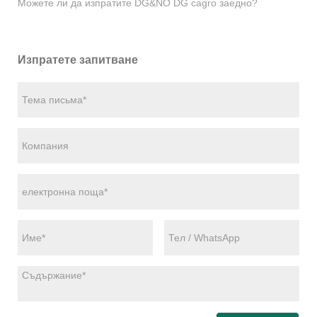
Можете ли да изпратите DG&NO DG cagro заедно?
Изпратете запитване