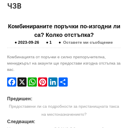
ЧЗВ
Комбинираните поръчки по-изгодни ли
са? Колко отстъпка?
●
2023-09-26
●
1
●
Оставете ми съобщение
Комбинацията от поръчки е силно препоръчителна,
мениджърът на акаунти ще предостави изгодна отстъпка за
вас.
Facebook
X
WhatsApp
Pinterest
LinkedIn
Share
Предишен:
Предоставени ли са подробности за пристанищната такса
на местоназначението?
Следващия: