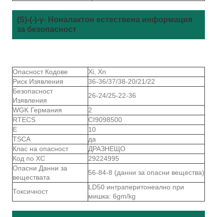
(S)-(-)-γ- Ноналактон естествена информация
за безопасност
Опасност Кодове
Xi, Xn
Риск Изявления
36-36/37/38-20/21/22
Безопасност
26-24/25-22-36
Изявления
WGK Германия
2
RTECS
CI9098500
Е
10
TSCA
да
Клас на опасност
ДРАЗНЕЩО
Код по ХС
29224995
Опасни Данни за
56-84-8 (данни за опасни вещества)
веществата
LD50 интраперитонеално при
Токсичност
мишка: 6gm/kg