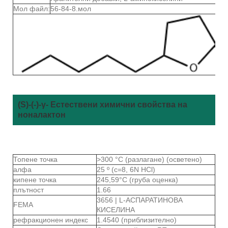
Мол файл:
56-84-8.мол
(S)-(-)-γ- Естествени химични свойства на
ноналактон
Топене точка
>300 °C (разлагане) (осветено)
алфа
25 º (c=8, 6N HCl)
кипене точка
245,59°C (груба оценка)
плътност
1.66
3656 | L-АСПАРАТИНОВА
FEMA
КИСЕЛИНА
рефракционен индекс
1.4540 (приблизително)