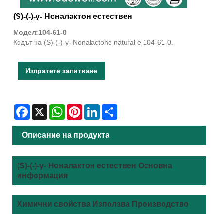
(S)-(-)-γ- Ноналактон естествен
Модел:104-61-0
Кодът на (S)-(-)-γ- Nonalactone natural е 104-61-0.
Изпратете запитване
Facebook
X
WhatsApp
Pinterest
LinkedIn
Share
Описание на продукта
(S)-(-)-γ- Ноналактон естествен Основна
информация
Химични свойства Използва Производство