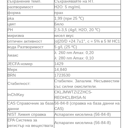
съхранение темп.
Съхранявайте на RT.
разтворимост
H2O: 5 mg/mL
форма
прах
pka
1,99 (при 25 ℃)
цвят
Бяло
PH
2,5-3,5 (4g/l, H2O, 20 ℃)
миризма
кисел вкус
оптичен активност
[α]20/D +24.7±1°, c = 5% в 5 М НС1
вода Разтворимост
5 g/L (25 ºC)
λ: 260 nm Amax: 0,20
λмакс
λ: 280 nm Amax: 0,10
JECFA номер
1429
Мерк
14,840
BRN
1723530
Стабилен. Запалим. Несъвместим
Стабилност:
със силни окислители.
CKLJMWTZIZZHCS-
InChIKey
REOHCLBHSA-N
CAS Справочник за база
56-84-8 (справка на база данни на
данни
CAS)
NIST Химия справка
Аспарагин киселина (56-84-8)
EPA Система за
Аспарагин киселина (56-84-8)
регистър на веществата