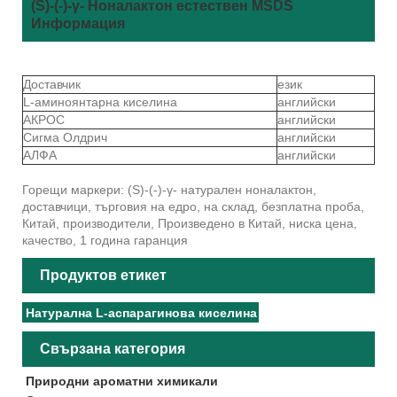
(S)-(-)-γ- Ноналактон естествен MSDS
Информация
Доставчик
език
L-аминоянтарна киселина
английски
АКРОС
английски
Сигма Олдрич
английски
АЛФА
английски
Горещи маркери: (S)-(-)-γ- натурален ноналактон,
доставчици, търговия на едро, на склад, безплатна проба,
Китай, производители, Произведено в Китай, ниска цена,
качество, 1 година гаранция
Продуктов етикет
Натурална L-аспарагинова киселина
Свързана категория
Природни ароматни химикали