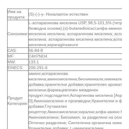
Име на
(S)-(-)-γ- Ноналактон естествен
продукта:
L-аспарагинова киселина USP, 98,5-101,5% (титрува
безводна основа);(s)-butanedioicaci;алфа-аминосук
Синоними:
киселина киселина; аспарагинова киселина; аспара
киселина; аспарагинова киселина киселина;аспараг
киселина;asparaginsaeure
CAS:
56-84-8
MF:
C4H7NO4
MW:
133.1
EINECS:
200-291-6
амино;аспарагинова
киселина;аминокиселина;биохимикали;химикали;хр
добавка;хранителни добавки;хранителен аромат;ор
киселини;фармацевтичен междинен
продукт;подсладител;Аспаргинова киселина [Asp,
Продукт
D];Аминокиселини и производни;Хранителни и фур
Категории:
добавки;Глутаматен
рецептор;Аминокиселини;хирални;алфа-амино Кис
Аминокиселини; Биохимия; за разделяне на основи;
Оптично разделяне; Синтетична органична химия;
Хранителни добавки; L-аминокиселини