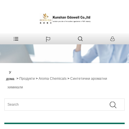
У
>
Продукти
>
Aroma Chemicals
>
Синтетични ароматни
дома
химикали