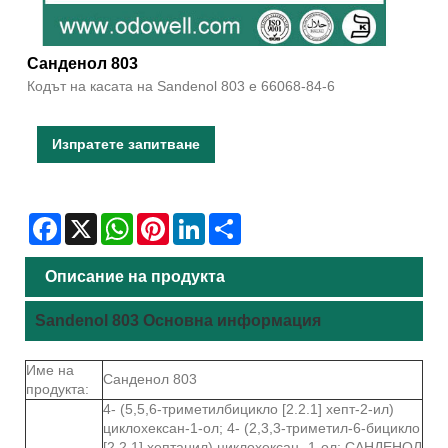
Санденол 803
Кодът на касата на Sandenol 803 е 66068-84-6
Изпратете запитване
Facebook
X
WhatsApp
Pinterest
LinkedIn
Share
Описание на продукта
Sandenol 803 Основна информация
Име на
Санденол 803
продукта:
4- (5,5,6-триметилбицикло [2.2.1] хепт-2-ил)
циклохексан-1-ол; 4- (2,3,3-триметил-6-бицикло
[2.2.1] хептанил) циклохексан- 1-ол; САНДЕНОЛ