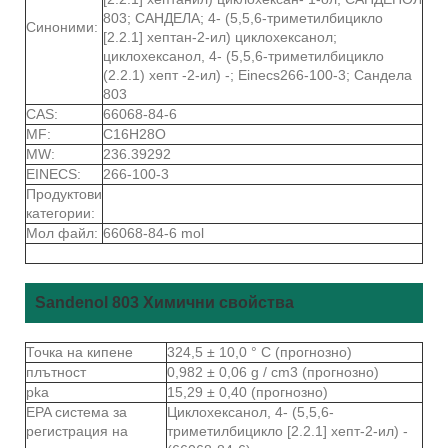
803; САНДЕЛА; 4- (5,5,6-триметилбицикло
Синоними:
[2.2.1] хептан-2-ил) циклохексанол;
циклохексанол, 4- (5,5,6-триметилбицикло
(2.2.1) хепт -2-ил) -; Einecs266-100-3; Сандела
803
CAS:
66068-84-6
MF:
C16H28O
MW:
236.39292
EINECS:
266-100-3
Продуктови
категории:
Мол файл:
66068-84-6 mol
Sandenol 803 Химични свойства
Точка на кипене
324,5 ± 10,0 ° C (прогнозно)
плътност
0,982 ± 0,06 g / cm3 (прогнозно)
pka
15,29 ± 0,40 (прогнозно)
EPA система за
Циклохексанол, 4- (5,5,6-
регистрация на
триметилбицикло [2.2.1] хепт-2-ил) -