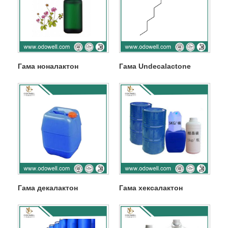
Гама ноналактон
Гама Undecalactone
Гама декалактон
Гама хексалактон