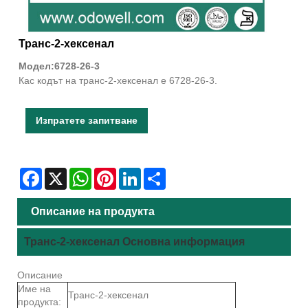
Транс-2-хексенал
Модел:6728-26-3
Кас кодът на транс-2-хексенал е 6728-26-3.
Изпратете запитване
Facebook
X
WhatsApp
Pinterest
LinkedIn
Share
Описание на продукта
Транс-2-хексенал Основна информация
Описание
Име на
Транс-2-хексенал
продукта: