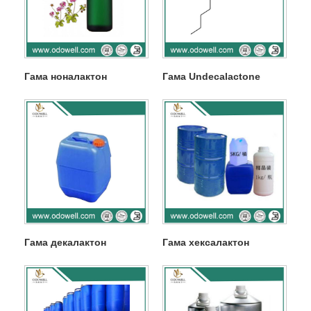
Гама ноналактон
Гама Undecalactone
Гама декалактон
Гама хексалактон