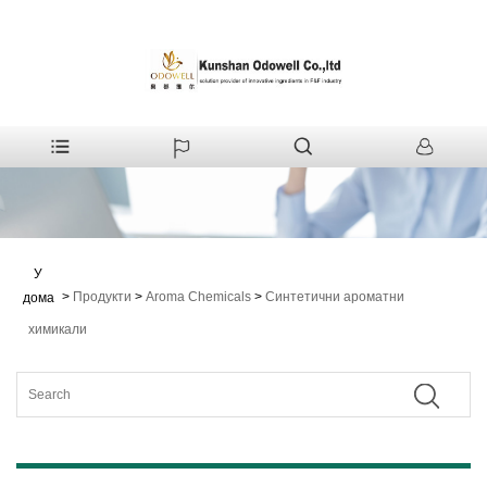
У
>
Продукти
>
Aroma Chemicals
>
Синтетични ароматни
дома
химикали