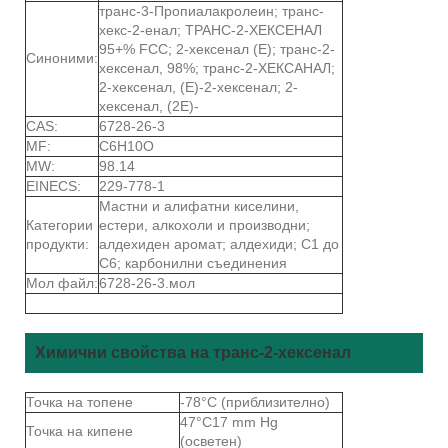
транс-3-Пропиалакролеин; транс-
хекс-2-енал; ТРАНС-2-ХЕКСЕНАЛ
95+% FCC; 2-хексенал (E); транс-2-
Синоними:
хексенал, 98%; транс-2-ХЕКСАНАЛ;
2-хексенал, (E)-2-хексенал; 2-
хексенал, (2E)-
CAS:
6728-26-3
MF:
C6H10O
MW:
98.14
EINECS:
229-778-1
Мастни и алифатни киселини,
Категории
естери, алкохоли и производни;
продукти:
алдехиден аромат; алдехиди; C1 до
C6; карбонилни съединения
Мол файл:
6728-26-3.мол
Химични свойства на транс-2-хексенал
Точка на топене
-78°C (приблизително)
47°C17 mm Hg
Точка на кипене
(осветен)