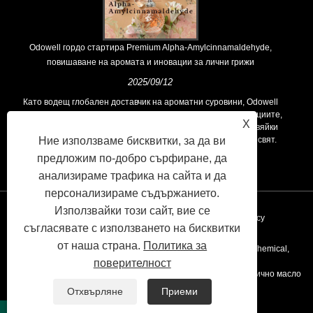
Odowell гордо стартира Premium Alpha-Amylcinnamaldehyde,
повишаване на аромата и иновации за лични грижи
2025/09/12
Като водещ глобален доставчик на ароматни суровини, Odowell
поддържа основна философия на „ориентирана към иновациите,
X
фокусирани върху качеството“, последователно предоставяйки
Ние използваме бисквитки, за да ви
превъзходни решения за аромати на клиентите по целия свят.
предложим по-добро сърфиране, да
анализираме трафика на сайта и да
персонализираме съдържанието.
Използвайки този сайт, вие се
Връзки
Sitemap
RSS
XML
Privacy Policy
съгласявате с използването на бисквитки
от наша страна.
Политика за
Copyright © 2020 Kunshan Odowell Co., Ltd - China Aroma Chemical,
поверителност
Производители на съставки на аромата, доставчици на етерично масло
Отхвърляне
Приеми
Всички права запазени.