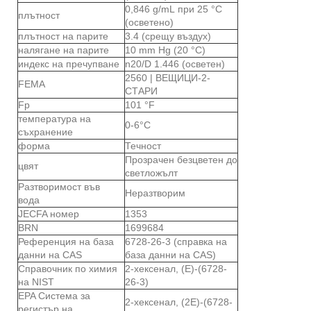
0,846 g/mL при 25 °C
плътност
(осветено)
плътност на парите
3.4 (срещу въздух)
налягане на парите
10 mm Hg (20 °C)
индекс на пречупване
n20/D 1.446 (осветен)
2560 | ВЕЩИЦИ-2-
FEMA
СТАРИ
Fp
101 °F
температура на
0-6°C
съхранение
форма
Течност
Прозрачен безцветен до
цвят
светложълт
Разтворимост във
Неразтворим
вода
JECFA номер
1353
BRN
1699684
Референция на база
6728-26-3 (справка на
данни на CAS
база данни на CAS)
Справочник по химия
2-хексенал, (E)-(6728-
на NIST
26-3)
EPA Система за
2-хексенал, (2E)-(6728-
регистър на