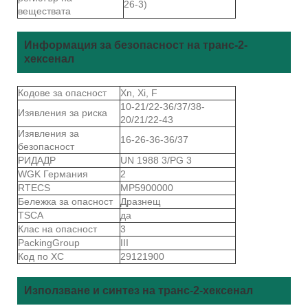
26-3)
веществата
Информация за безопасност на транс-2-
хексенал
Кодове за опасност
Xn, Xi, F
10-21/22-36/37/38-
Изявления за риска
20/21/22-43
Изявления за
16-26-36-36/37
безопасност
РИДАДР
UN 1988 3/PG 3
WGK Германия
2
RTECS
MP5900000
Бележка за опасност
Дразнещ
TSCA
да
Клас на опасност
3
PackingGroup
III
Код по ХС
29121900
Използване и синтез на транс-2-хексенал