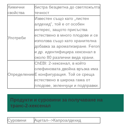
Химични
бистра безцветна до светложълта
свойства
течност
Известен също като „листен
алдехид“, той е от особен
интерес, защото присъства
естествено в много плодове и се
Употреби
използва също като хранителна
добавка за ароматизиране. Feron
и др. идентифицира хексенал в
около 80 различни вида храни.
ChEBI: 2-хексенал, в който
олефиновата двойна връзка има
Определение
Е конфигурация. Той се среща
естествено в широка гама от
плодове, зеленчуци и подправки.
Продукти и суровини за получаване на
транс-2-хексенал
Суровини
Ацетал-->Капроалдехид