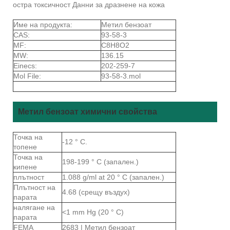
остра токсичност Данни за дразнене на кожа
Име на продукта:
Метил бензоат
CAS:
93-58-3
MF:
C8H8O2
MW:
136.15
Einecs:
202-259-7
Mol File:
93-58-3.mol
Метил бензоат химични свойства
Точка на
-12 ° C.
топене
Точка на
198-199 ° C (запален.)
кипене
плътност
1.088 g/ml at 20 ° C (запален.)
Плътност на
4.68 (срещу въздух)
парата
налягане на
<1 mm Hg (20 ° C)
парата
FEMA
2683 | Метил бензоат