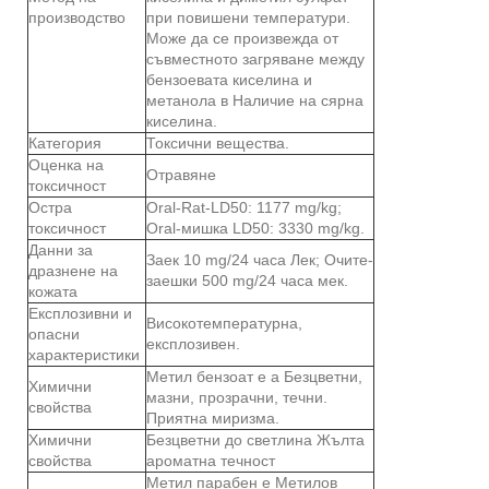
производство
при повишени температури.
Може да се произвежда от
съвместното загряване между
бензоевата киселина и
метанола в Наличие на сярна
киселина.
Категория
Токсични вещества.
Оценка на
Отравяне
токсичност
Остра
Oral-Rat-LD50: 1177 mg/kg;
токсичност
Oral-мишка LD50: 3330 mg/kg.
Данни за
Заек 10 mg/24 часа Лек; Очите-
дразнене на
заешки 500 mg/24 часа мек.
кожата
Експлозивни и
Високотемпературна,
опасни
експлозивен.
характеристики
Метил бензоат е a Безцветни,
Химични
мазни, прозрачни, течни.
свойства
Приятна миризма.
Химични
Безцветни до светлина Жълта
свойства
ароматна течност
Метил парабен е Метилов