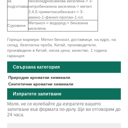
за
бензохидроксамова киселина-> 3-
подготовка
нитробензоена киселина-> метил
3,4,5-триметоксибензоат-> 3-
амино-1-фенил-пропан-1-ол.
Метанол-> водород-> бензоена
Суровини
киселина
Горещи маркери: Метил бензоат, доставчици, на едро, на
склад, безплатна проба, Китай, производители,
произведени в Китай, ниска цена, качество, 1 година
гаранция
Свързана категория
Природни ароматни химикали
Синтетични ароматни химикали
Изпратете запитване
Моля, не се колебайте да изпратите вашето
запитване във формата по-долу. Ще ви отговорим до
24 часа.