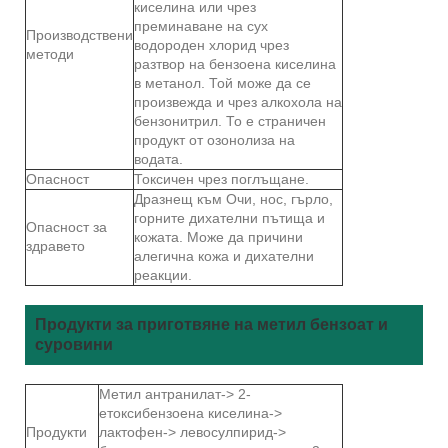
киселина или чрез
преминаване на сух
Производствени
водороден хлорид чрез
методи
разтвор на бензоена киселина
в метанол. Той може да се
произвежда и чрез алкохола на
бензонитрил. То е страничен
продукт от озонолиза на
водата.
Опасност
Токсичен чрез поглъщане.
Дразнещ към Очи, нос, гърло,
горните дихателни пътища и
Опасност за
кожата. Може да причини
здравето
алегична кожа и дихателни
реакции.
Продукти за приготвяне на метил бензоат и
суровини
Метил антранилат-> 2-
етоксибензоена киселина->
Продукти
лактофен-> левосулпирид->