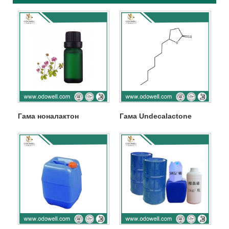
Гама ноналактон
Гама Undecalactone