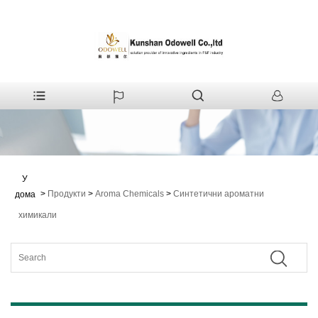
У
>
Продукти
>
Aroma Chemicals
>
Синтетични ароматни
дома
химикали