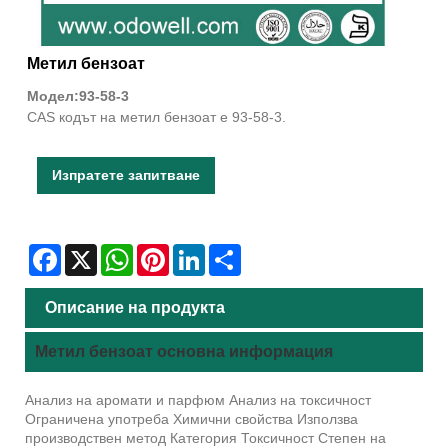
Метил бензоат
Модел:93-58-3
CAS кодът на метил бензоат е 93-58-3.
Изпратете запитване
Facebook
X
WhatsApp
Pinterest
LinkedIn
Share
Описание на продукта
Метил бензоат основна информация
Анализ на аромати и парфюм Анализ на токсичност
Ограничена употреба Химични свойства Използва
производствен метод Категория Токсичност Степен на