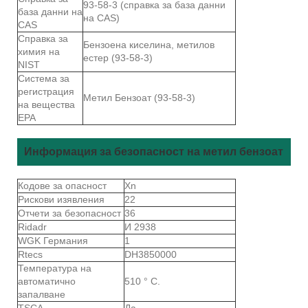
93-58-3 (справка за база данни
база данни на
на CAS)
CAS
Справка за
Бензоена киселина, метилов
химия на
естер (93-58-3)
NIST
Система за
регистрация
Метил Бензоат (93-58-3)
на вещества
EPA
Информация за безопасност на метил бензоат
Кодове за опасност
Xn
Рискови изявления
22
Отчети за безопасност
36
Ridadr
И 2938
WGK Германия
1
Rtecs
DH3850000
Температура на
автоматично
510 ° C.
запалване
TSCA
Да