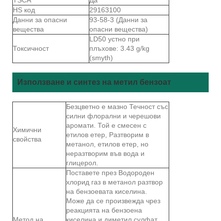
HS код
29163100
Данни за опасни
93-58-3 (Данни за
вещества
опасни вещества)
LD50 устно при
Токсичност
плъхове: 3.43 g/kg
(smyth)
Използване и синтез на метил бензоат
Безцветно е мазно Течност със
силни флорални и черешови
аромати. Той е смесен с
Химични
етилов етер, Разтворим в
свойства
метанол, етилов етер, но
неразтворим във вода и
глицерол.
Поставете през Водороден
хлорид газ в метанол разтвор
на бензоевата киселина.
Може да се произвежда чрез
реакцията на бензоена
Метод на
киселина и диметил сулфат