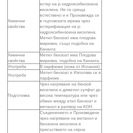
естер на р-хидроксибензоена
киселина. Не се среща
естествено и е Произвежда се
Химични
в търговската мрежа чрез
свойства
естерификация на р-
хидроксибензоена киселина.
Метил Бензоат има плодова
миризма, също подобна на
Кананга.
Химични
Метил бензоат има Плодова
свойства
миризма, подобна на Кананга.
Употреби
В парфюми (кожа от Испания).
Метил бензоат е Използва се в
Употреби
парфюми ..
Чрез нагряване на бензой
киселина и диметил сулфат до
Подготовка
висока температура или чрез
обмен между етил Бензоат и
метанол в разтвор на KOH.
Съединението е Произведени
чрез нагряване на метанол и
бензоена киселина в
присъствието на сярна