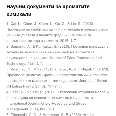
Научни документи за ароматите
химикали
1. Cai, L., Chen, J., Chen, L., Gu, Z., & Lin, S. (2015).
Проучване на слаби ароматични химикали в почвата около
чайните дървета в чаените градини. Списание за
аналитични методи в химията, 2015, 1-7.
2. Samanta, A., & Karmakar, S. (2016). Последни напредък в
техниките за извличане на химикали на аромата за
приложения на храните. Journal of Food Processing and
Technology, 7 (2), 1-7.
3. Vaishnavi, V., Mittal, R., Bhatnagar, A., & J. Nepal, S. (2020).
Проучване на антимикробни и ароматни химични свойства
на етеричните масла от някои подправки. Journal of Estred
Oil Lafing Plants, 23 (3), 737-747.
4. Joshi, B., & Saini, R. (2017). Екологични етерични масла и
инсектициди на основата на химикали на аромата.
International Journal of Bio-Resource and Stress
Management, 8 (4), 806-813.
5. Fthenakis, C. G., & Hortmann, C. E. (2018). Aroma