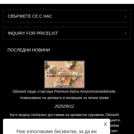
СВЪРЖЕТЕ СЕ С НАС
INQUIRY FOR PRICELIST
ПОСЛЕДНИ НОВИНИ
Odowell гордо стартира Premium Alpha-Amylcinnamaldehyde,
повишаване на аромата и иновации за лични грижи
2025/09/12
Като водещ глобален доставчик на ароматни суровини, Odowell
поддържа основна философия на „ориентирана към иновациите,
X
фокусирани върху качеството“, последователно предоставяйки
Ние използваме бисквитки, за да ви
превъзходни решения за аромати на клиентите по целия свят.