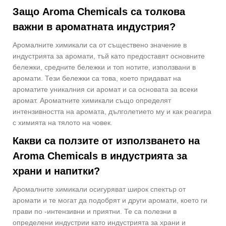
Защо Aroma Chemicals са толкова
важни в ароматната индустрия?
Аромалните химикали са от съществено значение в
индустрията за аромати, тъй като предоставят основните
бележки, средните бележки и топ нотите, използвани в
аромати. Тези бележки са това, което придават на
ароматите уникалния си аромат и са основата за всеки
аромат. Ароматните химикали също определят
интензивността на аромата, дълголетието му и как реагира
с химията на тялото на човек.
Какви са ползите от използването на
Aroma Chemicals в индустрията за
храни и напитки?
Аромалните химикали осигуряват широк спектър от
аромати и те могат да подобрят и други аромати, което ги
прави по -интензивни и приятни. Те са полезни в
определени индустрии като индустрията за храни и