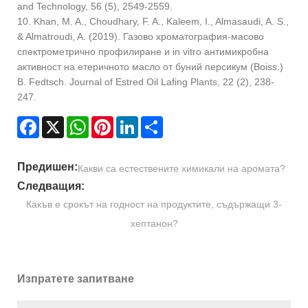
and Technology, 56 (5), 2549-2559.
10. Khan, M. A., Choudhary, F. A., Kaleem, I., Almasaudi, A. S.,
& Almatroudi, A. (2019). Газово хроматография-масово
спектрометрично профилиране и in vitro антимикробна
активност на етеричното масло от буний персикум (Boiss.)
B. Fedtsch. Journal of Estred Oil Lafing Plants, 22 (2), 238-
247.
Facebook
X
WhatsApp
Pinterest
LinkedIn
Share
Предишен:
Какви са естествените химикали на аромата?
Следващия:
Какъв е срокът на годност на продуктите, съдържащи 3-
хептанон?
Изпратете запитване