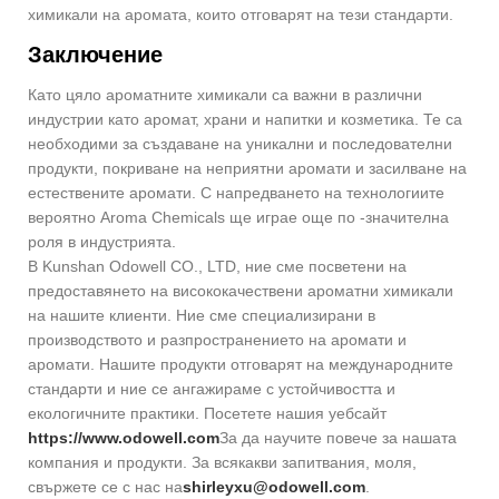
химикали на аромата, които отговарят на тези стандарти.
Заключение
Като цяло ароматните химикали са важни в различни
индустрии като аромат, храни и напитки и козметика. Те са
необходими за създаване на уникални и последователни
продукти, покриване на неприятни аромати и засилване на
естествените аромати. С напредването на технологиите
вероятно Aroma Chemicals ще играе още по -значителна
роля в индустрията.
В Kunshan Odowell CO., LTD, ние сме посветени на
предоставянето на висококачествени ароматни химикали
на нашите клиенти. Ние сме специализирани в
производството и разпространението на аромати и
аромати. Нашите продукти отговарят на международните
стандарти и ние се ангажираме с устойчивостта и
екологичните практики. Посетете нашия уебсайт
https://www.odowell.com
За да научите повече за нашата
компания и продукти. За всякакви запитвания, моля,
свържете се с нас на
shirleyxu@odowell.com
.