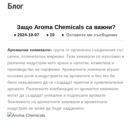
Блог
Защо Aroma Chemicals са важни?
●
2024-10-07
●
10
●
Оставете ми съобщение
Аромални химикали
е група от органични съединения със
силна, отличителна миризма. Тези химикали се използват в
различни индустрии като храни и напитки, козметика и
производство на парфюми. Аромалните химикали играят
основна роля в индустрията на ароматите и без тях би
било невъзможно да се създадат приятни и привлекателни
аромати. Различните комбинации от ароматни химикали
могат да създадат уникални и подписани аромати.
Значението на ароматните химикали в ароматната
индустрия не може да бъде надценено.