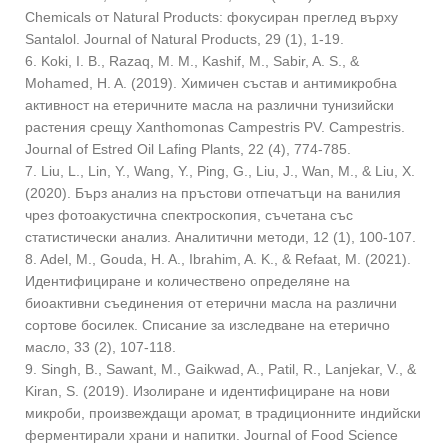
Chemicals от Natural Products: фокусиран преглед върху
Santalol. Journal of Natural Products, 29 (1), 1-19.
6. Koki, I. B., Razaq, M. M., Kashif, M., Sabir, A. S., &
Mohamed, H. A. (2019). Химичен състав и антимикробна
активност на етеричните масла на различни тунизийски
растения срещу Xanthomonas Campestris PV. Campestris.
Journal of Estred Oil Lafing Plants, 22 (4), 774-785.
7. Liu, L., Lin, Y., Wang, Y., Ping, G., Liu, J., Wan, M., & Liu, X.
(2020). Бърз анализ на пръстови отпечатъци на ванилия
чрез фотоакустична спектроскопия, съчетана със
статистически анализ. Аналитични методи, 12 (1), 100-107.
8. Adel, M., Gouda, H. A., Ibrahim, A. K., & Refaat, M. (2021).
Идентифициране и количествено определяне на
биоактивни съединения от етерични масла на различни
сортове босилек. Списание за изследване на етерично
масло, 33 (2), 107-118.
9. Singh, B., Sawant, M., Gaikwad, A., Patil, R., Lanjekar, V., &
Kiran, S. (2019). Изолиране и идентифициране на нови
микроби, произвеждащи аромат, в традиционните индийски
ферментирали храни и напитки. Journal of Food Science