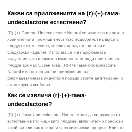
Какви са приложенията на (r)-(+)-гама-
undecalactone естествени?
(R)-(+)-Gamma-Undecalactone Natural се използва широко в
хранителната промишленост като подобрител на вкуса в
продукти като печива, млечни продукти, напитки и
сладкарски изделия. Използва се и в парфюмната
индустрия като ароматен компонент поради приятния си
плодов аромат. Освен това, (R)-(+)-Гама-Undecalactone
Natural има потенциални приложения във
фармацевтичната индустрия поради своите антитуморни и
антивирусни свойства.
Как се извлича (r)-(+)-гама-
undecalactone?
(R)-(+)-Гама-Undecalactone Natural може да се извлече от
естествени източници като плодове, включително праскови
и кайсии или синтезирани чрез химически процеси. Един от