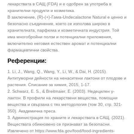
лекарствата в САЩ (FDA) и е одобрен за употреба в
хранителни продукти и козметика.
В заключение, (R)-(+)-Гама-Undecalactone Natural е ценно и
безопасно съединение, което се използва широко в
хранителната, парфюма и козметичната индустрия. Той
има многобройни ползи и потенциални приложения,
включително неговия естествен аромат и потенциални
фармацевтични свойства.
Референции:
1. Li, J., Wang, Q., Wang, Y., Li, W., & Dai, H. (2015).
Антитуморни дейности на ненаситени лактони от плодове и
растения. Списание за химия, 2015, 1-17.
2. Schwarz, E. S., & Breitmaier, E. (2003). Недецилен γ-
лактон. В профили на лекарствени вещества, помощни
вещества и свързана с тях методология (том 30, стр. 321-
350). Академична преса.
3. Администрация по храните и лекарствата в САЩ. (2021).
Веществата обикновено се признават за безопасни.
Извлечено от https://www.fda.gov/food/food-ingredients-