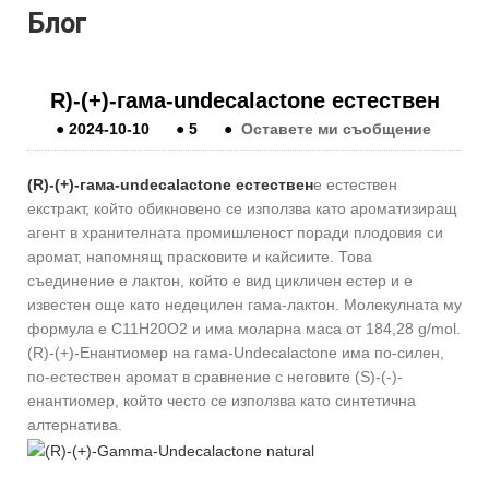
Блог
R)-(+)-гама-undecalactone естествен
●
2024-10-10
●
5
●
Оставете ми съобщение
(R)-(+)-гама-undecalactone естествен
е естествен
екстракт, който обикновено се използва като ароматизиращ
агент в хранителната промишленост поради плодовия си
аромат, напомнящ прасковите и кайсиите. Това
съединение е лактон, който е вид цикличен естер и е
известен още като недецилен гама-лактон. Молекулната му
формула е C11H20O2 и има моларна маса от 184,28 g/mol.
(R)-(+)-Енантиомер на гама-Undecalactone има по-силен,
по-естествен аромат в сравнение с неговите (S)-(-)-
енантиомер, който често се използва като синтетична
алтернатива.