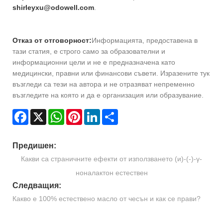
shirleyxu@odowell.com
.
Отказ от отговорност:
Информацията, предоставена в
тази статия, е строго само за образователни и
информационни цели и не е предназначена като
медицински, правни или финансови съвети. Изразените тук
възгледи са тези на автора и не отразяват непременно
възгледите на която и да е организация или образувание.
Facebook
X
WhatsApp
Pinterest
LinkedIn
Share
Предишен:
Какви са страничните ефекти от използването (и)-(-)-γ-
ноналактон естествен
Следващия:
Какво е 100% естествено масло от чесън и как се прави?