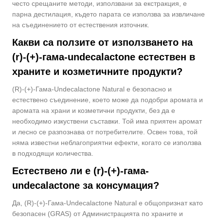
често срещаните методи, използвани за екстракция, е
парна дестилация, където парата се използва за извличане
на съединението от естествения източник.
Какви са ползите от използването на
(r)-(+)-гама-undecalactone естествен в
храните и козметичните продукти?
(R)-(+)-Гама-Undecalactone Natural е безопасно и
естествено съединение, което може да подобри аромата и
аромата на храни и козметични продукти, без да е
необходимо изкуствени съставки. Той има приятен аромат
и лесно се разпознава от потребителите. Освен това, той
няма известни неблагоприятни ефекти, когато се използва
в подходящи количества.
Естествено ли е (r)-(+)-гама-
undecalactone за консумация?
Да, (R)-(+)-Гама-Undecalactone Natural е общопризнат като
безопасен (GRAS) от Администрацията по храните и