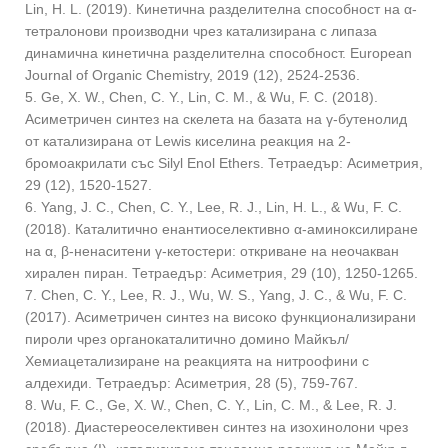
Lin, H. L. (2019). Кинетична разделителна способност на α-
тетралонови производни чрез катализирана с липаза
динамична кинетична разделителна способност. European
Journal of Organic Chemistry, 2019 (12), 2524-2536.
5. Ge, X. W., Chen, C. Y., Lin, C. M., & Wu, F. C. (2018).
Асиметричен синтез на скелета на базата на γ-бутенолид
от катализирана от Lewis киселина реакция на 2-
бромоакрилати със Silyl Enol Ethers. Тетраедър: Асиметрия,
29 (12), 1520-1527.
6. Yang, J. C., Chen, C. Y., Lee, R. J., Lin, H. L., & Wu, F. C.
(2018). Каталитично енантиоселективно α-аминоксилиране
на α, β-ненаситени γ-кетостери: откриване на неочакван
хирален пиран. Тетраедър: Асиметрия, 29 (10), 1250-1265.
7. Chen, C. Y., Lee, R. J., Wu, W. S., Yang, J. C., & Wu, F. C.
(2017). Асиметричен синтез на високо функционализирани
пироли чрез органокаталитично домино Майкъл/
Хемиацетализиране на реакцията на нитроофини с
алдехиди. Тетраедър: Асиметрия, 28 (5), 759-767.
8. Wu, F. C., Ge, X. W., Chen, C. Y., Lin, C. M., & Lee, R. J.
(2018). Диастереоселективен синтез на изохинолони чрез