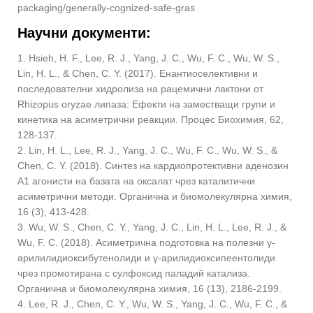
packaging/generally-cognized-safe-gras
Научни документи:
1. Hsieh, H. F., Lee, R. J., Yang, J. C., Wu, F. C., Wu, W. S.,
Lin, H. L., & Chen, C. Y. (2017). Енантиоселективни и
последователни хидролиза на рацемични лактони от
Rhizopus oryzae липаза: Ефекти на заместващи групи и
кинетика на асиметрични реакции. Процес Биохимия, 62,
128-137.
2. Lin, H. L., Lee, R. J., Yang, J. C., Wu, F. C., Wu, W. S., &
Chen, C. Y. (2018). Синтез на кардиопротективни аденозин
A1 агонисти на базата на оксалат чрез каталитични
асиметрични методи. Органична и биомолекулярна химия,
16 (3), 413-428.
3. Wu, W. S., Chen, C. Y., Yang, J. C., Lin, H. L., Lee, R. J., &
Wu, F. C. (2018). Асиметрична подготовка на полезни γ-
арилилидиоксибутенолиди и γ-арилидиоксипеентолиди
чрез промотирана с сулфоксид паладий катализа.
Органична и биомолекулярна химия, 16 (13), 2186-2199.
4. Lee, R. J., Chen, C. Y., Wu, W. S., Yang, J. C., Wu, F. C., &