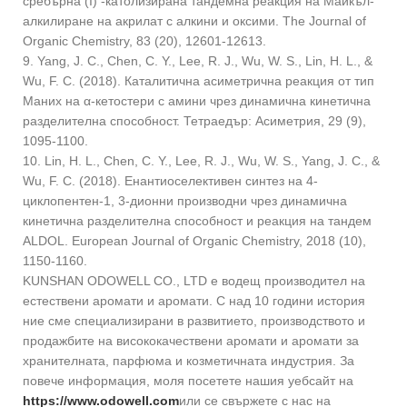
сребърна (I) -католизирана тандемна реакция на Майкъл-
алкилиране на акрилат с алкини и оксими. The Journal of
Organic Chemistry, 83 (20), 12601-12613.
9. Yang, J. C., Chen, C. Y., Lee, R. J., Wu, W. S., Lin, H. L., &
Wu, F. C. (2018). Каталитична асиметрична реакция от тип
Маних на α-кетостери с амини чрез динамична кинетична
разделителна способност. Тетраедър: Асиметрия, 29 (9),
1095-1100.
10. Lin, H. L., Chen, C. Y., Lee, R. J., Wu, W. S., Yang, J. C., &
Wu, F. C. (2018). Енантиоселективен синтез на 4-
циклопентен-1, 3-дионни производни чрез динамична
кинетична разделителна способност и реакция на тандем
ALDOL. European Journal of Organic Chemistry, 2018 (10),
1150-1160.
KUNSHAN ODOWELL CO., LTD е водещ производител на
естествени аромати и аромати. С над 10 години история
ние сме специализирани в развитието, производството и
продажбите на висококачествени аромати и аромати за
хранителната, парфюма и козметичната индустрия. За
повече информация, моля посетете нашия уебсайт на
https://www.odowell.com
или се свържете с нас на