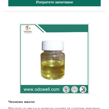
Изпратете запитване
Чесново масло
Маслото от чесън е чудесна основа за салатни дресинги