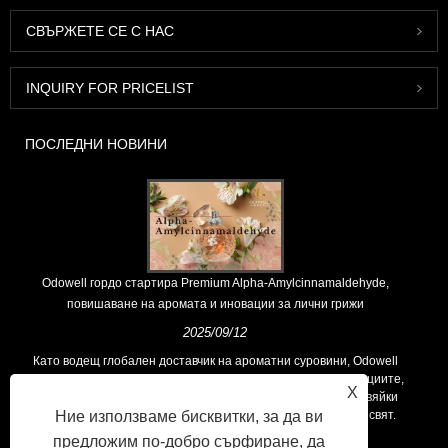
СВЪРЖЕТЕ СЕ С НАС
INQUIRY FOR PRICELIST
ПОСЛЕДНИ НОВИНИ
Odowell гордо стартира Premium Alpha-Amylcinnamaldehyde,
повишаване на аромата и иновации за лични грижи
2025/09/12
Като водещ глобален доставчик на ароматни суровини, Odowell
поддържа основна философия на „ориентирана към иновациите,
X
фокусирани върху качеството“, последователно предоставяйки
превъзходни решения за аромати на клиентите по целия свят.
Ние използваме бисквитки, за да ви
предложим по-добро сърфиране, да