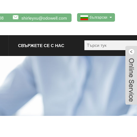
български
08
shirleyxu@odowell.com
СВЪРЖЕТЕ СЕ С НАС