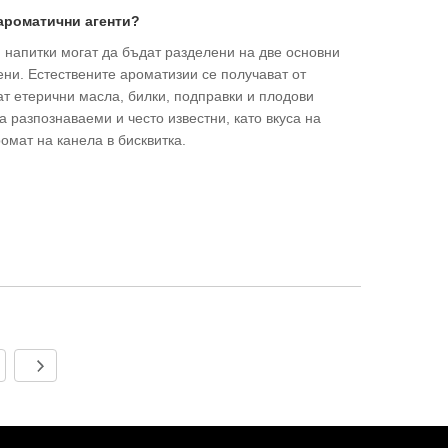
ароматични агенти?
и напитки могат да бъдат разделени на две основни
вени. Естествените ароматизии се получават от
ат етерични масла, билки, подправки и плодови
а разпознаваеми и често известни, като вкуса на
омат на канела в бисквитка.