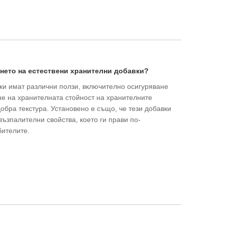
ането на естествени хранителни добавки?
ки имат различни ползи, включително осигуряване
не на хранителната стойност на хранителните
добра текстура. Установено е също, че тези добавки
ъзпалителни свойства, което ги прави по-
бителите.