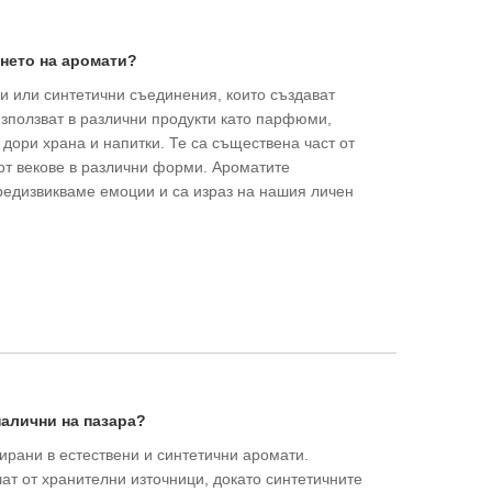
ането на аромати?
ни или синтетични съединения, които създават
използват в различни продукти като парфюми,
 дори храна и напитки. Те са съществена част от
 от векове в различни форми. Ароматите
редизвикваме емоции и са израз на нашия личен
налични на пазара?
рани в естествени и синтетични аромати.
ат от хранителни източници, докато синтетичните