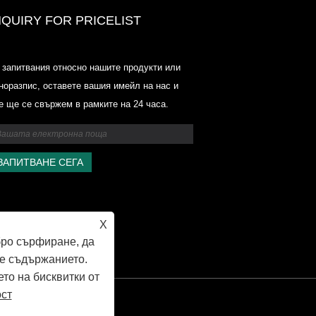
NQUIRY FOR PRICELIST
Ценови списък на Odowell-Marke
 запитвания относно нашите продукти или
2025.6.14-2025.07.25
норазпис, оставете вашия имейл на нас и
2025/07/25
е ще се свържем в рамките на 24 часа.
Ценови списък на Odowell-Marke
2025.6.14-2025.07.25
X
бро сърфиране, да
е съдържанието.
ето на бисквитки от
ост