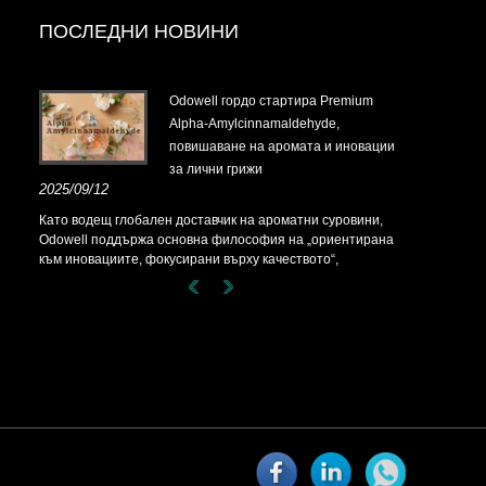
ПОСЛЕДНИ НОВИНИ
t-
Odowell гордо стартира Premium
Alpha-Amylcinnamaldehyde,
повишаване на аромата и иновации
за лични грижи
t-
2025/09/12
Като водещ глобален доставчик на ароматни суровини,
Odowell поддържа основна философия на „ориентирана
към иновациите, фокусирани върху качеството“,
последователно предоставяйки превъзходни решения за
аромати на клиентите по целия свят.