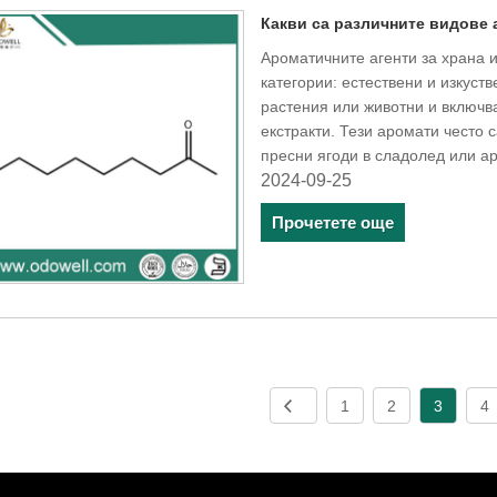
Какви са различните видове 
Ароматичните агенти за храна 
категории: естествени и изкуст
растения или животни и включв
екстракти. Тези аромати често с
пресни ягоди в сладолед или ар
2024-09-25
Прочетете още
1
2
3
4