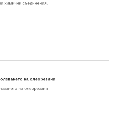
ени химични съединения.
ползването на олеорезини
лзването на олеорезини