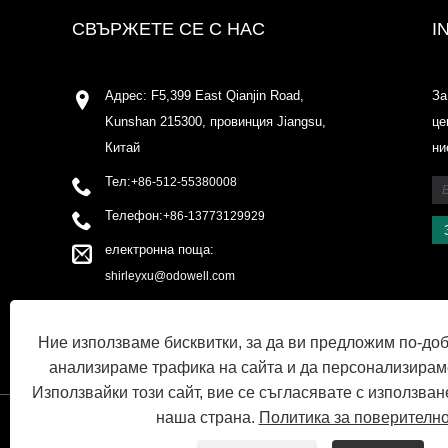
СВЪРЖЕТЕ СЕ С НАС
I
Адрес: F5,399 East Qianjin Road,
За
Kunshan 215300, провинция Jiangsu,
це
Китай
ни
Тел:
+86-512-55380008
Телефон:
+86-13773129929
електронна поща:
shirleyxu@odowell.com
факс: +86-512-55380009
Ние използваме бисквитки, за да ви предложим по-до
анализираме трафика на сайта и да персонализирам
Използвайки този сайт, вие се съгласявате с използван
наша страна.
Политика за поверителн
ВРЪЗКИ
SITEMAP
RSS
XML
PRIVACY POLICY