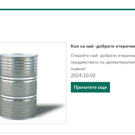
Кои са най -добрите етеричн
Открийте най -добрите етеричн
предимствата на ароматерапият
повече!
2024-10-02
Прочетете още