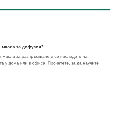
Live
и масла за дифузия?
и масла за разпръскване и се насладете на
а у дома или в офиса. Прочетете, за да научите