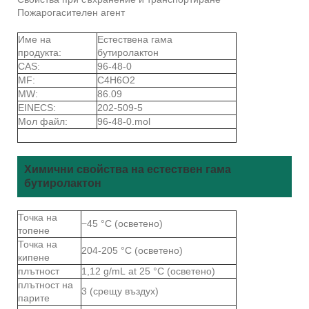
Пожарогасителен агент
Име на
Естествена гама
продукта:
бутиролактон
CAS:
96-48-0
MF:
C4H6O2
MW:
86.09
EINECS:
202-509-5
Мол файл:
96-48-0.mol
Химични свойства на естествен гама
бутиролактон
Точка на
−45 °C (осветено)
топене
Точка на
204-205 °C (осветено)
кипене
плътност
1,12 g/mL at 25 °C (осветено)
плътност на
3 (срещу въздух)
парите