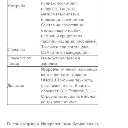
полиакрилонитрил,
Употреби
целулозен ацетат,
метилметакрилатни
полимери, полистирен.
Състав на средства за
отстраняване на бои,
помощни средства за
текстил, масла за пробиване.
Токсичен при поглъщане.
Опасност
Съмнителен канцероген.
Опасност от
гама-бутиролактон е
пожар
запалим.
Изброени от някои източници
като нерегламентирани.
UN2810 Токсични течности,
Доставка
органични, n.o.s., Клас на
опасност: 6.1; Етикети: 6.1—
Отровни материали, изисква
се техническо име.
Горещи маркери: Натурален гама бутиролактон,