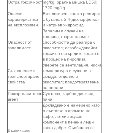
Остра токсичност
mg/kg; орална мишка LD50:
1720 mg/kg
Опасни
Експлозивен, когато реагират
характеристики
с бутанол, 2,4-дихлорфенол
на експлозивен
и натриев хидроксид
Запалим в случай на
топлина, открит пламък;
Опасност от
способността да реагира с
запалимост
окислител; освобождавайки
токсичен остър дим, когато е
в процес на пиролиза.
Уверете се вентилация, ниска
Съхранение и
температура и сушене в
транспортиране
склада; отделно от
свойства
окислител; предотвратяване
на пожари.
Пожарогасителен
Сух прах, карбон диоксид,
агент
пяна
Докладвано е намерено като
a съставка в аромата на
кафе; летлив вкусов
компонент в печени лещи
както добре. Съобщава се
Възникване