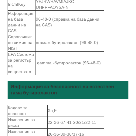
YEJRWHAVMIAJKC-
InChIKey
UHFFFAOYSA-N
Референция
на база
96-48-0 (справка на база данни
данни на
на CAS)
CAS
Справочник
по химия на
«гама»-бутиролактон (96-48-0)
NIST
EPA Система
за регистър
.gamma.-бутиролактон (96-48-0)
на
веществата
Информация за безопасност на естествен
гама бутиролактон
Кодове за
Xn,F
опасност
Изявления за
22-36-67-41-20/21/22-11
риска
Изявления за
26-36-39-36/37-16