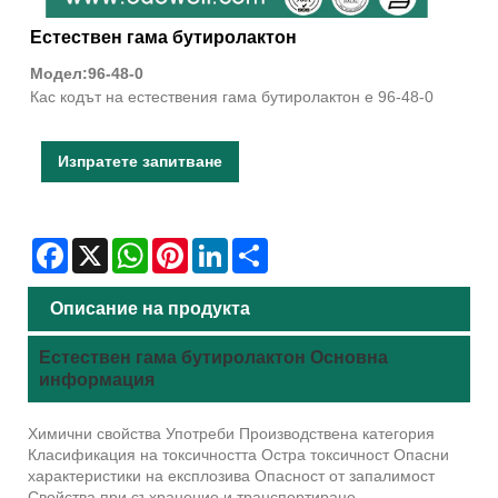
Естествен гама бутиролактон
Модел:96-48-0
Кас кодът на естествения гама бутиролактон е 96-48-0
Изпратете запитване
Facebook
X
WhatsApp
Pinterest
LinkedIn
Share
Описание на продукта
Естествен гама бутиролактон Основна
информация
Химични свойства Употреби Производствена категория
Класификация на токсичността Остра токсичност Опасни
характеристики на експлозива Опасност от запалимост
Свойства при съхранение и транспортиране