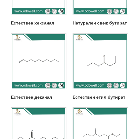
Естествен хексанал
Натурален свеж бутират
Естествен деканал
Естествен етил бутират