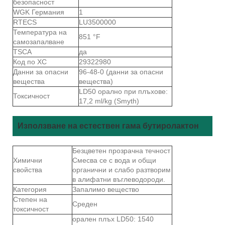
безопасност
WGK Германия
1
RTECS
LU3500000
Температура на
851 °F
самозапалване
TSCA
да
Код по ХС
29322980
Данни за опасни
96-48-0 (данни за опасни
вещества
вещества)
LD50 орално при плъхове:
Токсичност
17,2 ml/kg (Smyth)
Използване на естествен гама бутиролактон
Безцветен прозрачна течност
Химични
Смесва се с вода и общи
свойства
органични и слабо разтворим
в алифатни въглеводороди.
Категория
Запалимо вещество
Степен на
Среден
токсичност
орален плъх LD50: 1540