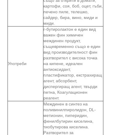
също за открити в домати,
картофи, соя, боб, оцет, гъби,
печено пиле, телешко,
сайдер, бира, вино, миди и
миди.
r-бутиролактон е един вид
важен фин химичен
междинен продукт,
същевременно също е един
вид производителност фин
разтворител с висока точка
Употреби
на кипене, идеален
антиоксидант,
пластификатор, екстрахиращ
агент, абсорбент,
диспергиращ агент, твърди
петна, Коагулационен
реагент.
Междинен в синтез на
поливинилпиролидон, DL-
метионин, пиперидин,
фенилбутирин киселина,
тиобутирова киселина.
Разтворител за