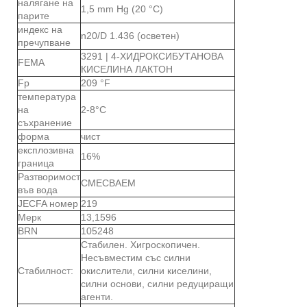
налягане на
1,5 mm Hg (20 °C)
парите
индекс на
n20/D 1.436 (осветен)
пречупване
3291 | 4-ХИДРОКСИБУТАНОВА
FEMA
КИСЕЛИНА ЛАКТОН
Fp
209 °F
температура
на
2-8°C
съхранение
форма
чист
експлозивна
16%
граница
Разтворимост
СМЕСВАЕМ
във вода
JECFA номер
219
Мерк
13,1596
BRN
105248
Стабилен. Хигроскопичен.
Несъвместим със силни
Стабилност:
окислители, силни киселини,
силни основи, силни редуциращи
агенти.