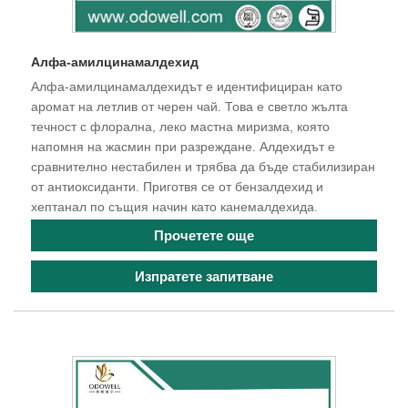
Алфа-амилцинамалдехид
Алфа-амилцинамалдехидът е идентифициран като
аромат на летлив от черен чай. Това е светло жълта
течност с флорална, леко мастна миризма, която
напомня на жасмин при разреждане. Алдехидът е
сравнително нестабилен и трябва да бъде стабилизиран
от антиоксиданти. Приготвя се от бензалдехид и
хептанал по същия начин като канемалдехида.
Прочетете още
Изпратете запитване