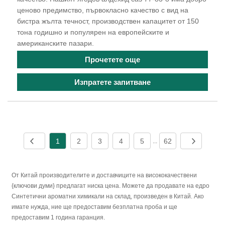
ценово предимство, първокласно качество с вид на
бистра жълта течност, производствен капацитет от 150
тона годишно и популярен на европейските и
американските пазари.
Прочетете още
Изпратете запитване
1
2
3
4
5
62
...
От Китай производителите и доставчиците на висококачествени
{ключови думи} предлагат ниска цена. Можете да продавате на едро
Синтетични ароматни химикали на склад, произведен в Китай. Ако
имате нужда, ние ще предоставим безплатна проба и ще
предоставим 1 година гаранция.