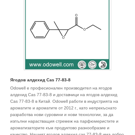
Ягодов алдехид Cas 77-83-8
Odowell е професионален производител на ягодов
алдехид Cas 77-83-8 и доставчици на ягодов алдехид
Cas 77-83-8 в Китай. Odowell работи в индустрията на
ароматите и ароматите от 2012 г., като непрекъснато
разработва нови суровини и нови технологии, за да
изпълни нарастващия стремеж на парфюмеристите и
ароматизаторите към продуктово разнообразие и
качество. Нашият ягодов алдехид cas 77-83-8 има добро