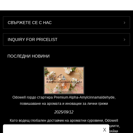
СВЪРЖЕТЕ СЕ С НАС
INQUIRY FOR PRICELIST
ПОСЛЕДНИ НОВИНИ
Odowell гордо стартира Premium Alpha-Amylcinnamaldehyde,
повишаване на аромата и иновации за лични грижи
2025/09/12
Като водещ глобален доставчик на ароматни суровини, Odowell
поддържа основна философия на „ориентирана към иновациите,
X
фокусирани върху качеството“, последователно предоставяйки