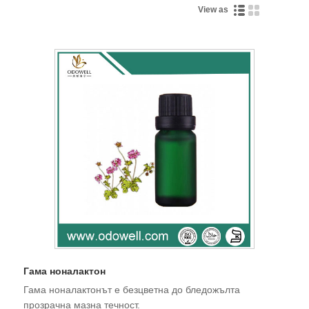
View as
Гама ноналактон
Гама ноналактонът е безцветна до бледожълта
прозрачна мазна течност.