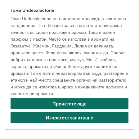
Гама Undecalactone
Гама Undecalactone не е истински алдехид, а лактоново
съединение. Тя е безцветна за светло жълта вискозна
течност със силен прасковен аромат. Това е важен
парфюм с лактон. Често се използва в аромати на
Османтус, Жасмин, Гардения, Лилия от долината,
оранжево цвете, бяла роза, люляк, акация и др. Правят
добри съставки за праскови, мускус, Mei Zi, кайсия,
череша, аромати на Osmanthus и други хранителни
аромати. Той е почти неразтворим във вода, разтворен в
етанол и най -често срещаните органични разтворители
и може да се използва широко в ежедневните аромати и
хранителни аромати.
Прочетете още
Изпратете запитване