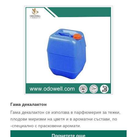
Гама декалактон
Гама декалактон се използва в парфюмерия за тежки,
плодови миризми на цветя и в ароматни състави, по
-специално с прасковени аромати.
Прочетете още