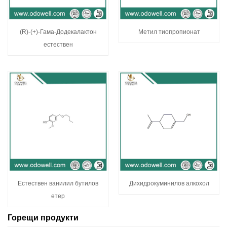
(R)-(+)-Гама-Додекалактон
Метил тиопропионат
естествен
Естествен ванилил бутилов
Дихидрокуминилов алкохол
етер
Горещи продукти