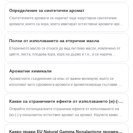
Определение за синтетичен аромат
Синтетичните аромати се наричат ​​още изкуствени синтетични
аромати, които са хора, които имитират естествени аромати чрез
собствената си наука и технология.
Ползи от използването на етерични масла
Етеричното масло се отнася до вид летливо масло, извлечено от
цветя, листа, плодова кора, кора на дърво и т.н., и се нарича
етерично масло. Има специфичен за растенията аромат и
фармакологични ефекти. Има около 200 вида етерични масла за
Ароматни химикали
ароматерапия, или единични без парфюм, или смесени и
парфюмирани.
Ароматните съединения са клас от важни молекули, които се
използват като суровини в аромати и ароматизиращи съставки.
Ароматните химикали са съставени от естествени, естествено
идентични и изкуствени молекули.
Какви са страничните ефекти от използването (и)-(-)-γ-ноналактон естествен
Открийте потенциалните странични ефекти от използването на
(и)-(-)-γ-ноналактон естествен аромат на аромат. Научете какво да
очаквате и как да го използвате безопасно.
Какво прави EU Natural Gamma Nonalactone променяща играта в индустриите за вкусове и аромати