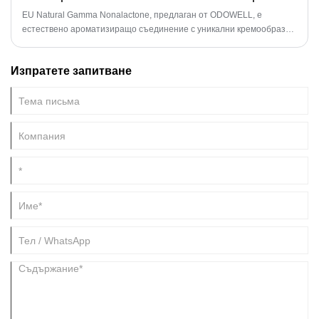
EU Natural Gamma Nonalactone, предлаган от ODOWELL, е
естествено ароматизиращо съединение с уникални кремообразни
кокосови нотки, широко използвани в хранително-вкусовата
промишленост, производството на напитки и парфюмите. Тази
Изпратете запитване
статия изследва неговия произход, свойства, приложения, ползи и
съображения за безопасност. Ние също така ще предоставим
подробна сравнителна таблица, практически съвети за употреба и
често задавани въпроси, за да ви дадем цялостно разбиране на
това универсално съединение.