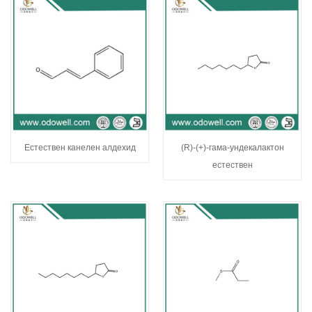
Естествен канелен алдехид
(R)-(+)-гама-ундекалактон
естествен