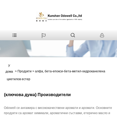
У
>
Продукти
>
алфа, бета-епокси-бета-метил-хидроканелена
дома
циетилов естер
{ключова дума} Производители
Odowell се ангажира с висококачествени аромати и аромати. Основните
продукти са аромат химикали, ароматични съставки, етерично масло и