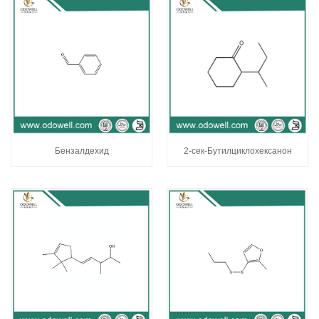
Бензалдехид
2-сек-Бутилциклохексанон