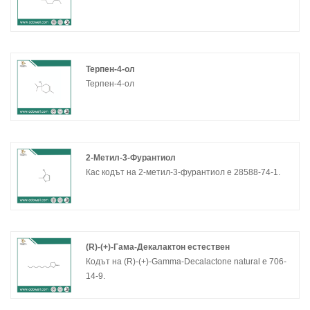
Терпен-4-ол
Терпен-4-ол
2-Метил-3-Фурантиол
Кас кодът на 2-метил-3-фурантиол е 28588-74-1.
(R)-(+)-Гама-Декалактон естествен
Кодът на (R)-(+)-Gamma-Decalactone natural е 706-
14-9.