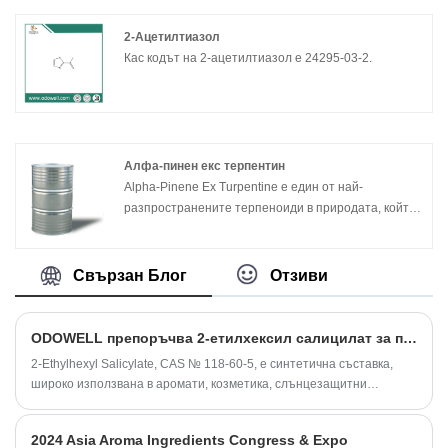
2-Ацетилтиазол
Кас кодът на 2-ацетилтиазол е 24295-03-2.
Алфа-пинен екс терпентин
Alpha-Pinene Ex Turpentine е един от най-
разпространените терпеноиди в природата, който
може да се получи чрез дестилация на
терпентиново масло. α - пинен е безцветна течност
с нисък вискозитет. Има специален аромат на
Свързан Блог
Отзиви
борова дървесина и мирис на терпентин. След
хидрогениране има аромат на колофон. Той е
неразтворим във вода, разтворим в етанол и етер,
ODOWELL препоръчва 2-етилхексил салицилат за парфюми, козметика и приложения за лична хигиена
почти неразтворим в пропилей гликол и глицерол.
2-Ethylhexyl Salicylate, CAS № 118-60-5, е синтетична съставка,
α-пиненът е важна суровина за синтеза на
широко използвана в аромати, козметика, слънцезащитни
борнеол, камфор, перилалдехид и изкуствено
продукти и формулировки за лична хигиена.
масло. Може да се използва и за производство на
инсектициди.
2024 Asia Aroma Ingredients Congress & Expo