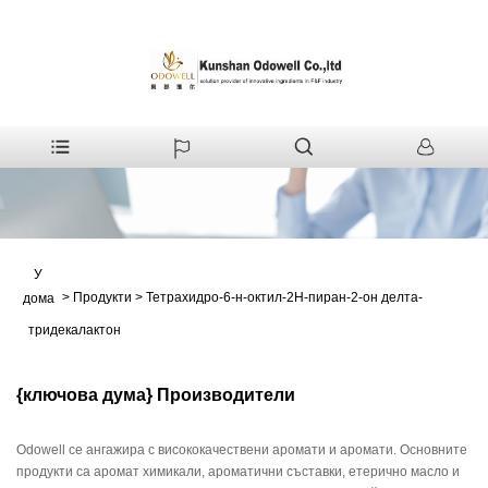
У
>
Продукти
>
Тетрахидро-6-н-октил-2Н-пиран-2-он делта-
дома
тридекалактон
{ключова дума} Производители
Odowell се ангажира с висококачествени аромати и аромати. Основните
продукти са аромат химикали, ароматични съставки, етерично масло и