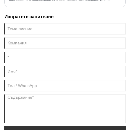
perplexing price variations in the market, this technical guide deciphers
how to leverage bio-based Ambrox's dual advantages of technical
Изпратете запитване
superiority and cost efficiency.