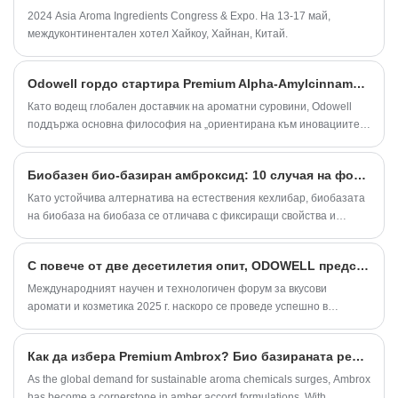
2024 Asia Aroma Ingredients Congress & Expo. На 13-17 май,
междуконтинентален хотел Хайкоу, Хайнан, Китай.
Odowell гордо стартира Premium Alpha-Amylcinnamaldehyde, повишаване на аромата и иновации за лични грижи
Като водещ глобален доставчик на ароматни суровини, Odowell
поддържа основна философия на „ориентирана към иновациите,
фокусирани върху качеството“, последователно предоставяйки
превъзходни решения за аромати на клиентите по целия свят.
Биобазен био-базиран амброксид: 10 случая на формулиране на козметични и домакински аромати
Като устойчива алтернатива на естествения кехлибар, биобазата
на биобаза на биобаза се отличава с фиксиращи свойства и
осигурява топъл, дървесен-анимален аромат. Синтезиран чрез
зелена биотехнология, той възпроизвежда сложността на
​С повече от две десетилетия опит, ODOWELL представя на Международния форум за наука и технологии за вкусови аромати и козметика през 2025 г.
естествения кехлибар, като същевременно гарантира стабилност
и екологичност. По -долу са 10 професионални формулировки за
Международният научен и технологичен форум за вкусови
ежедневни химически продукти, предназначени да изследват
аромати и козметика 2025 г. наскоро се проведе успешно в
парфюмери.
Шанхай. Като ключово годишно индустриално събитие, форумът
предостави ценна платформа за обмен и сътрудничество.
Как да избера Premium Ambrox? Био базираната революция в мускусните съставки
As the global demand for sustainable aroma chemicals surges, Ambrox
has become a cornerstone in amber accord formulations. With