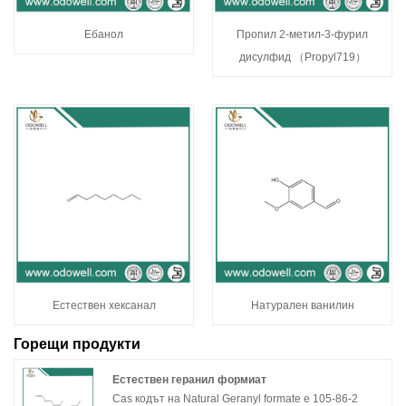
Ебанол
Пропил 2-метил-3-фурил
дисулфид （Propyl719）
Естествен хексанал
Натурален ванилин
Горещи продукти
Естествен геранил формиат
Cas кодът на Natural Geranyl formate е 105-86-2